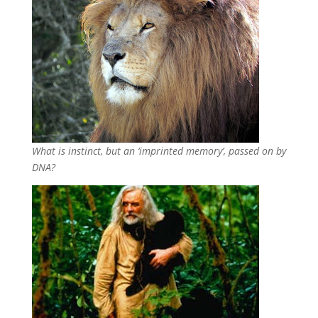
What is instinct, but an ‘imprinted memory’, passed on by
DNA?