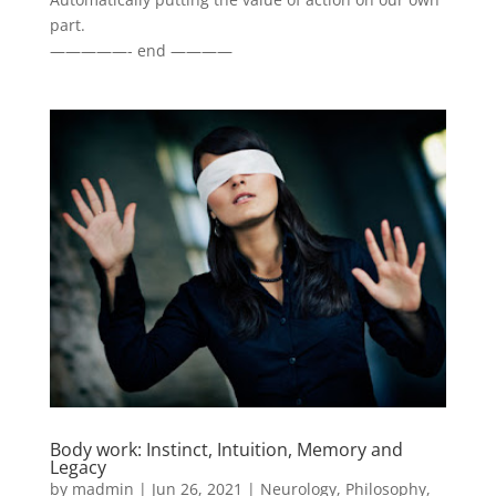
part.
—————- end ————
Body work: Instinct, Intuition, Memory and
Legacy
by
madmin
|
Jun 26, 2021
|
Neurology
,
Philosophy
,