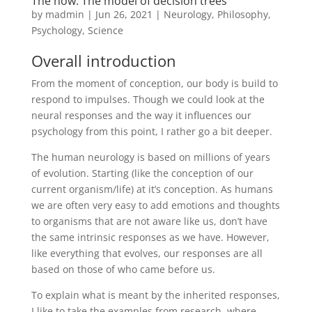
The how: The model of decision trees
by
madmin
|
Jun 26, 2021
|
Neurology
,
Philosophy
,
Psychology
,
Science
Overall introduction
From the moment of conception, our body is build to
respond to impulses. Though we could look at the
neural responses and the way it influences our
psychology from this point, I rather go a bit deeper.
The human neurology is based on millions of years
of evolution. Starting (like the conception of our
current organism/life) at it’s conception. As humans
we are often very easy to add emotions and thoughts
to organisms that are not aware like us, don’t have
the same intrinsic responses as we have. However,
like everything that evolves, our responses are all
based on those of who came before us.
To explain what is meant by the inherited responses,
I like to take the examples from research, where