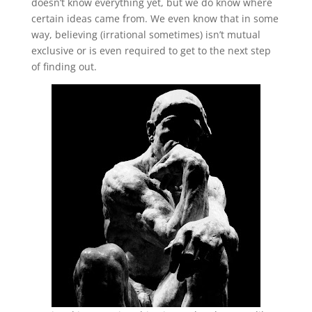
doesn’t know everything yet, but we do know where
certain ideas came from. We even know that in some
way, believing (irrational sometimes) isn’t mutual
exclusive or is even required to get to the next step
of finding out.